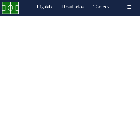
LigaMx
Resultados
Torneos
☰