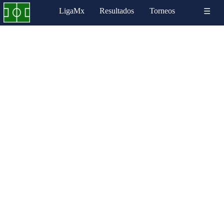
LigaMx
Resultados
Torneos
☰