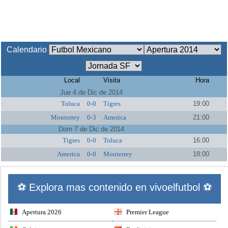
Calendario
Local
Visita
Hora
Jue 4 de Dic de 2014
Toluca
0-0
Tigres
19:00
Monterrey
0-3
America
21:00
Dom 7 de Dic de 2014
Tigres
0-0
Toluca
16:00
America
0-0
Monterrey
18:00
⚽ Explora mas contenido en vivoelfutbol ⚽
Apertura 2026
Premier League