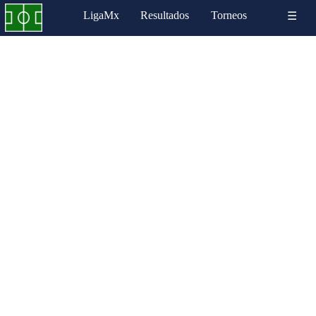
LigaMx
Resultados
Torneos
☰