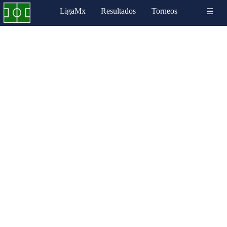
LigaMx
Resultados
Torneos
☰