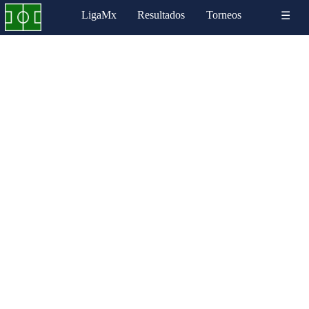
LigaMx
Resultados
Torneos
☰