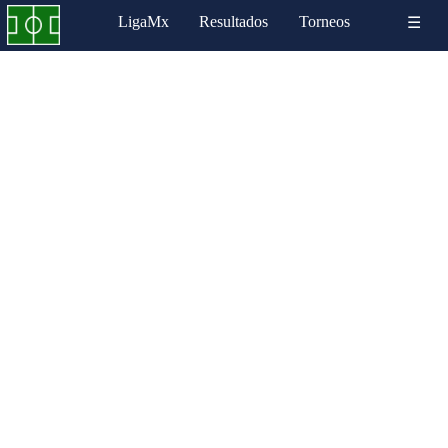
LigaMx
Resultados
Torneos
☰