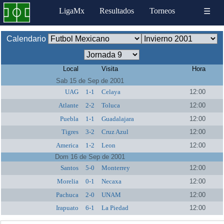
LigaMx
Resultados
Torneos
☰
Calendario
Local
Visita
Hora
Sab 15 de Sep de 2001
UAG
1-1
Celaya
12:00
Atlante
2-2
Toluca
12:00
Puebla
1-1
Guadalajara
12:00
Tigres
3-2
Cruz Azul
12:00
America
1-2
Leon
12:00
Dom 16 de Sep de 2001
Santos
5-0
Monterrey
12:00
Morelia
0-1
Necaxa
12:00
Pachuca
2-0
UNAM
12:00
Irapuato
6-1
La Piedad
12:00