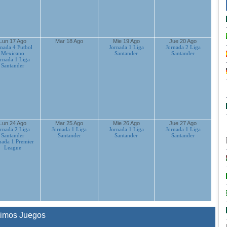
Lun 17 Ago
Mar 18 Ago
Mie 19 Ago
Jue 20 Ago
rnada 4 Futbol
Jornada 1 Liga
Jornada 2 Liga
Mexicano
Santander
Santander
ornada 1 Liga
Santander
Lun 24 Ago
Mar 25 Ago
Mie 26 Ago
Jue 27 Ago
ornada 2 Liga
Jornada 1 Liga
Jornada 1 Liga
Jornada 1 Liga
Santander
Santander
Santander
Santander
nada 1 Premier
League
imos Juegos