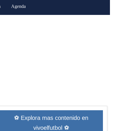
a
Agenda
⚽ Explora mas contenido en
vivoelfutbol ⚽