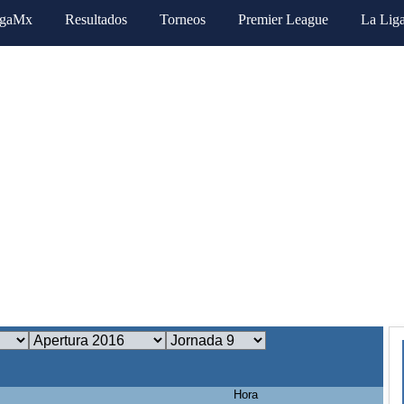
igaMx
Resultados
Torneos
Premier League
La Lig
Hora