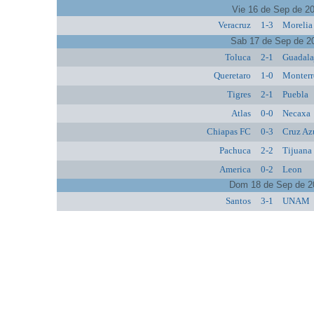
Vie 16 de Sep de 2
Veracruz
1-3
Morelia
Sab 17 de Sep de 2
Toluca
2-1
Guadala
Queretaro
1-0
Monterr
Tigres
2-1
Puebla
Atlas
0-0
Necaxa
Chiapas FC
0-3
Cruz Az
Pachuca
2-2
Tijuana
America
0-2
Leon
Dom 18 de Sep de 2
Santos
3-1
UNAM