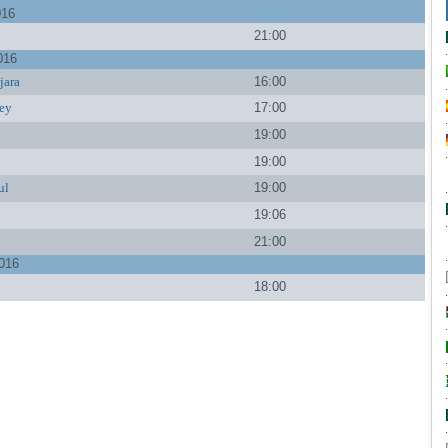
016
21:00
016
jara
16:00
ey
17:00
19:00
19:00
ul
19:00
19:06
21:00
016
18:00