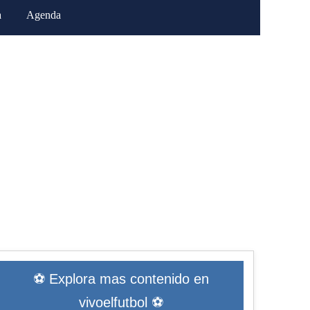
a
Agenda
⚽ Explora mas contenido en
vivoelfutbol ⚽