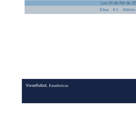
Lun 24 de Abr de 2
Eibar
0-1
Athletic
Vivoelfutbol,
Estadisticas