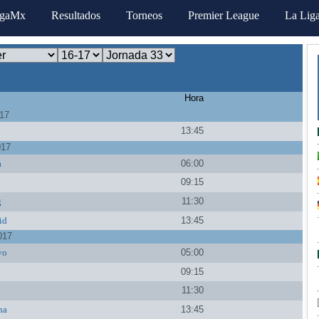
igaMx
Resultados
Torneos
Premier League
La Lig
Hora
017
a
13:45
017
a
06:00
s
09:15
g
11:30
id
13:45
017
vo
05:00
09:15
11:30
na
13:45