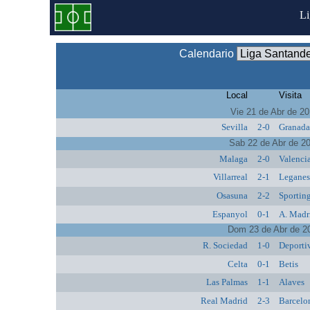
L
Calendario
Local
Visita
Vie 21 de Abr de 2
Sevilla
2-0
Granad
Sab 22 de Abr de 2
Malaga
2-0
Valenci
Villarreal
2-1
Legane
Osasuna
2-2
Sportin
Espanyol
0-1
A. Madr
Dom 23 de Abr de 2
R. Sociedad
1-0
Deporti
Celta
0-1
Betis
Las Palmas
1-1
Alaves
Real Madrid
2-3
Barcelo