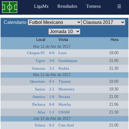
LigaMx
Resultados
Torneos
☰
Calendario
Local
Visita
Hora
Mar 11 de Abr de 2017
Chiapas FC
0-0
Leon
19:00
Tigres
3-0
Guadalajara
21:00
Veracruz
3-2
Puebla
21:30
Mie 12 de Abr de 2017
Queretaro
0-1
Tijuana
19:00
Santos
2-2
Monterrey
19:30
America
1-0
Necaxa
21:00
Pachuca
0-0
Morelia
21:06
Atlas
1-1
UNAM
21:30
Jue 13 de Abr de 2017
Toluca
0-2
Cruz Azul
21:00