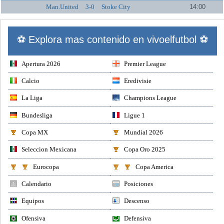
Man.United
3-0
Stoke City
14:00
⚽ Explora mas contenido en vivoelfutbol ⚽
Apertura 2026
Premier League
Calcio
Eredivisie
La Liga
Champions League
Bundesliga
Ligue 1
Copa MX
Mundial 2026
Seleccion Mexicana
Copa Oro 2025
Eurocopa
Copa America
Calendario
Posiciones
Equipos
Descenso
Ofensiva
Defensiva