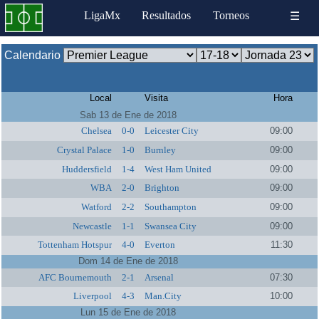
LigaMx
Resultados
Torneos
☰
Calendario
Local
Visita
Hora
Sab 13 de Ene de 2018
Chelsea
0-0
Leicester City
09:00
Crystal Palace
1-0
Burnley
09:00
Huddersfield
1-4
West Ham United
09:00
WBA
2-0
Brighton
09:00
Watford
2-2
Southampton
09:00
Newcastle
1-1
Swansea City
09:00
Tottenham Hotspur
4-0
Everton
11:30
Dom 14 de Ene de 2018
AFC Bournemouth
2-1
Arsenal
07:30
Liverpool
4-3
Man.City
10:00
Lun 15 de Ene de 2018