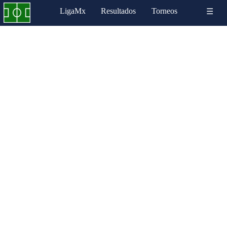
LigaMx
Resultados
Torneos
☰