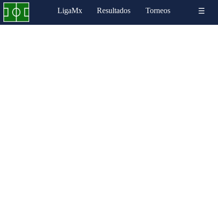
LigaMx
Resultados
Torneos
☰