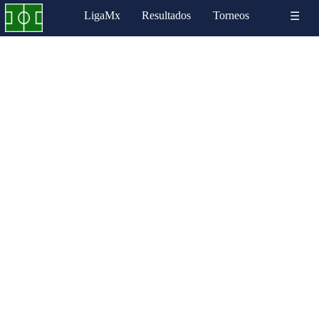
LigaMx
Resultados
Torneos
☰