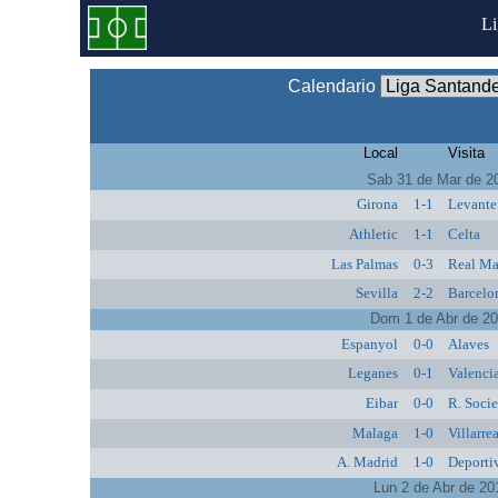
L
Calendario
Local
Visita
Sab 31 de Mar de 2
Girona
1-1
Levante
Athletic
1-1
Celta
Las Palmas
0-3
Real Ma
Sevilla
2-2
Barcelo
Dom 1 de Abr de 2
Espanyol
0-0
Alaves
Leganes
0-1
Valenci
Eibar
0-0
R. Soci
Malaga
1-0
Villarre
A. Madrid
1-0
Deporti
Lun 2 de Abr de 20