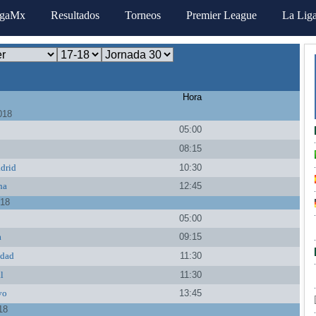
igaMx
Resultados
Torneos
Premier League
La Lig
Hora
018
05:00
08:15
drid
10:30
na
12:45
018
05:00
a
09:15
edad
11:30
al
11:30
vo
13:45
18