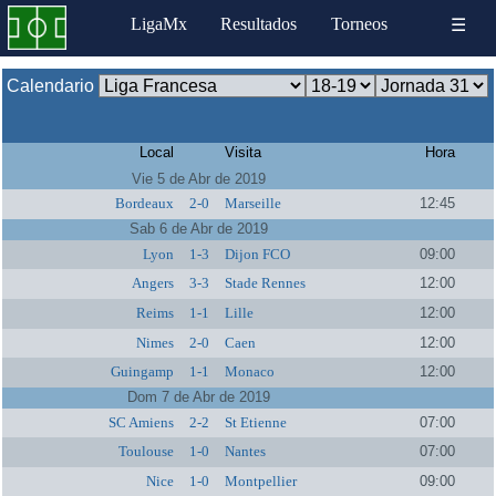
LigaMx
Resultados
Torneos
☰
Calendario
Local
Visita
Hora
Vie 5 de Abr de 2019
Bordeaux
2-0
Marseille
12:45
Sab 6 de Abr de 2019
Lyon
1-3
Dijon FCO
09:00
Angers
3-3
Stade Rennes
12:00
Reims
1-1
Lille
12:00
Nimes
2-0
Caen
12:00
Guingamp
1-1
Monaco
12:00
Dom 7 de Abr de 2019
SC Amiens
2-2
St Etienne
07:00
Toulouse
1-0
Nantes
07:00
Nice
1-0
Montpellier
09:00