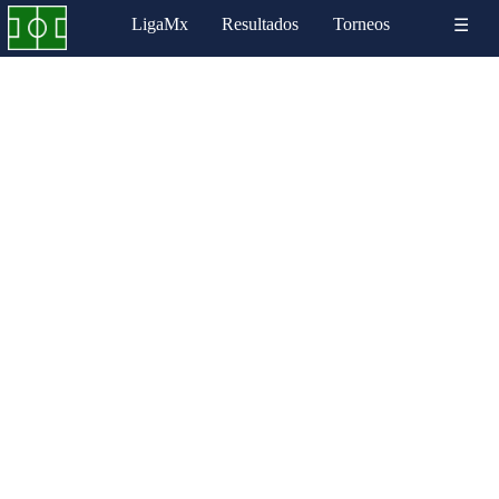
LigaMx
Resultados
Torneos
☰