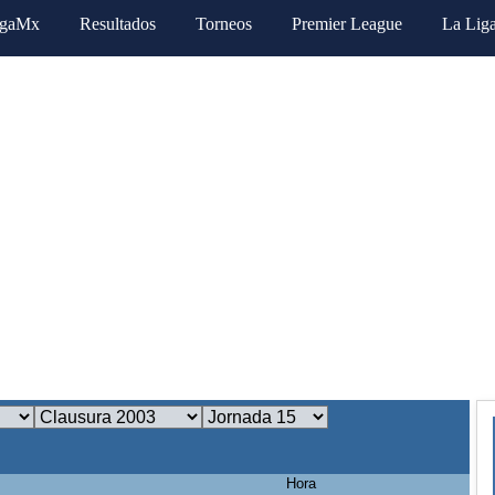
igaMx
Resultados
Torneos
Premier League
La Lig
Hora