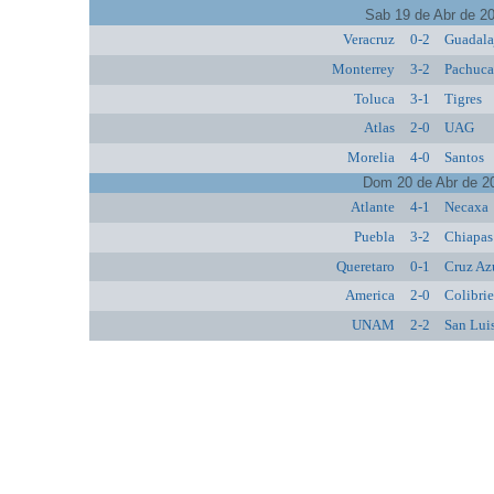
Sab 19 de Abr de 2
Veracruz
0-2
Guadala
Monterrey
3-2
Pachuc
Toluca
3-1
Tigres
Atlas
2-0
UAG
Morelia
4-0
Santos
Dom 20 de Abr de 2
Atlante
4-1
Necaxa
Puebla
3-2
Chiapas
Queretaro
0-1
Cruz Az
America
2-0
Colibrie
UNAM
2-2
San Lui