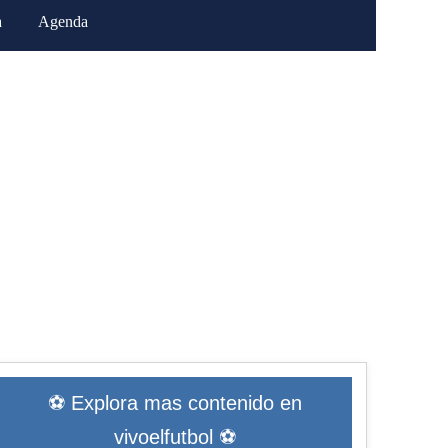
a
Agenda
⚽ Explora mas contenido en
vivoelfutbol ⚽