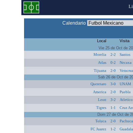
L
Calendario
Local
Visita
Vie 25 de Oct de 2
Morelia
2-2
Santos
Atlas
0-2
Necaxa
Tijuana
2-0
Veracru
Sab 26 de Oct de 2
Queretaro
3-0
UNAM
America
2-0
Puebla
Leon
3-2
Atletic
Tigres
1-1
Cruz Az
Dom 27 de Oct de 2
Toluca
2-0
Pachuc
FC Juarez
1-2
Guadala