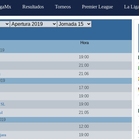
igaMx
Resultados
Torneos
Premier League
La Lig
Hora
019
19:00
21:00
z
21:06
019
17:00
19:00
o SL
19:00
ul
21:05
019
a
12:00
jara
19:00