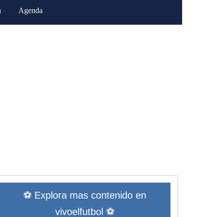
a
Agenda
⚽ Explora mas contenido en
vivoelfutbol ⚽