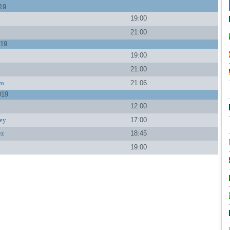
019
19:00
a
21:00
019
a
19:00
21:00
ro
21:06
019
12:00
ey
17:00
ez
18:45
19:00