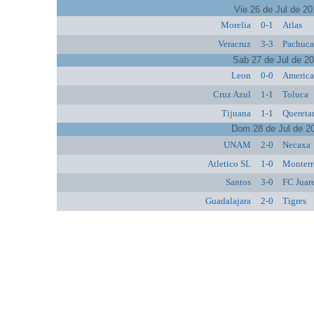
Vie 26 de Jul de 2
Morelia
0-1
Atlas
Veracruz
3-3
Pachuc
Sab 27 de Jul de 2
Leon
0-0
Americ
Cruz Azul
1-1
Toluca
Tijuana
1-1
Quereta
Dom 28 de Jul de 2
UNAM
2-0
Necaxa
Atletico SL
1-0
Monterr
Santos
3-0
FC Juar
Guadalajara
2-0
Tigres