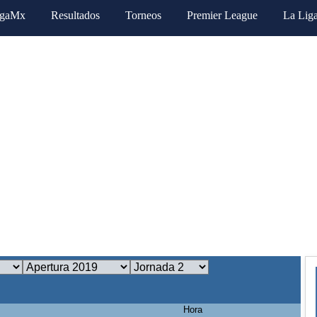
igaMx
Resultados
Torneos
Premier League
La Lig
Hora