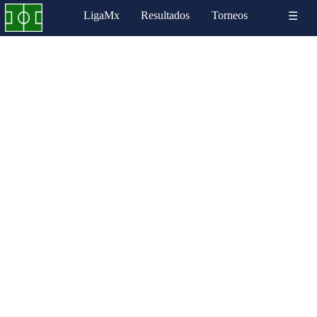
LigaMx
Resultados
Torneos
☰