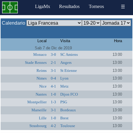
LigaMx
Resultados
Torneos
☰
Calendario
Local
Visita
Hora
Sab 7 de Dic de 2019
Monaco
3-0
SC Amiens
13:00
Stade Rennes
2-1
Angers
13:00
Reims
3-1
St Etienne
13:00
Nimes
0-4
Lyon
13:00
Nice
4-1
Metz
13:00
Nantes
1-0
Dijon FCO
13:00
Montpellier
1-3
PSG
13:00
Marseille
3-1
Bordeaux
13:00
Lille
1-0
Brest
13:00
Strasbourg
4-2
Toulouse
13:00