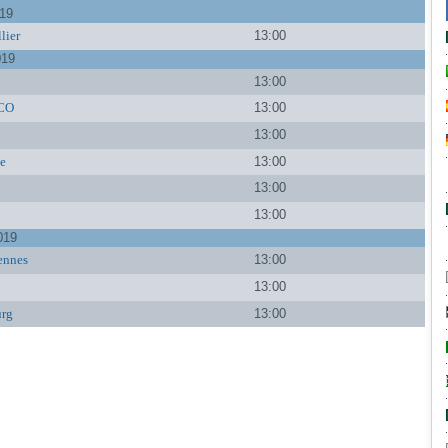
019
lier
13:00
019
o
13:00
FCO
13:00
13:00
le
13:00
13:00
13:00
019
ennes
13:00
13:00
urg
13:00