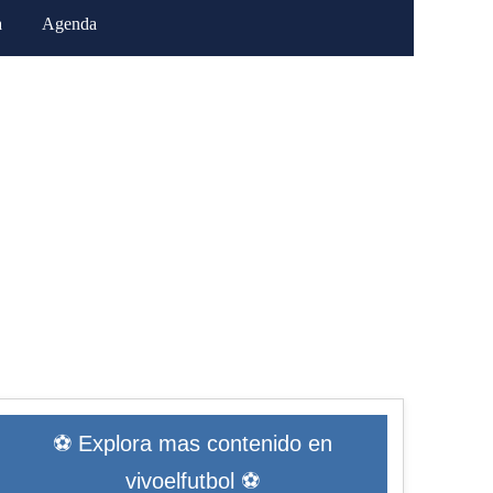
a
Agenda
⚽ Explora mas contenido en
vivoelfutbol ⚽