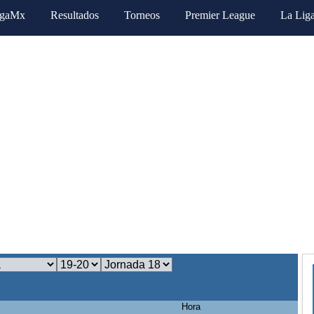
igaMx
Resultados
Torneos
Premier League
La Lig
Hora