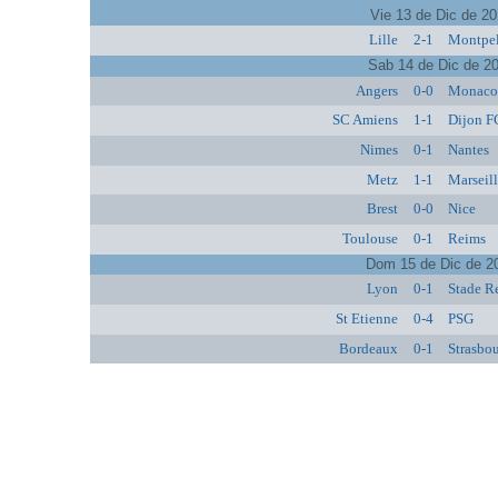
Vie 13 de Dic de 2
Lille
2-1
Montpel
Sab 14 de Dic de 2
Angers
0-0
Monac
SC Amiens
1-1
Dijon 
Nimes
0-1
Nantes
Metz
1-1
Marseil
Brest
0-0
Nice
Toulouse
0-1
Reims
Dom 15 de Dic de 2
Lyon
0-1
Stade R
St Etienne
0-4
PSG
Bordeaux
0-1
Strasbo