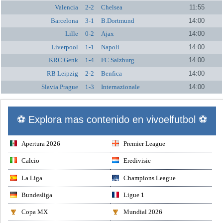
Valencia
2-2
Chelsea
11:55
Barcelona
3-1
B.Dortmund
14:00
Lille
0-2
Ajax
14:00
Liverpool
1-1
Napoli
14:00
KRC Genk
1-4
FC Salzburg
14:00
RB Leipzig
2-2
Benfica
14:00
Slavia Prague
1-3
Internazionale
14:00
⚽ Explora mas contenido en vivoelfutbol ⚽
Apertura 2026
Premier League
Calcio
Eredivisie
La Liga
Champions League
Bundesliga
Ligue 1
Copa MX
Mundial 2026