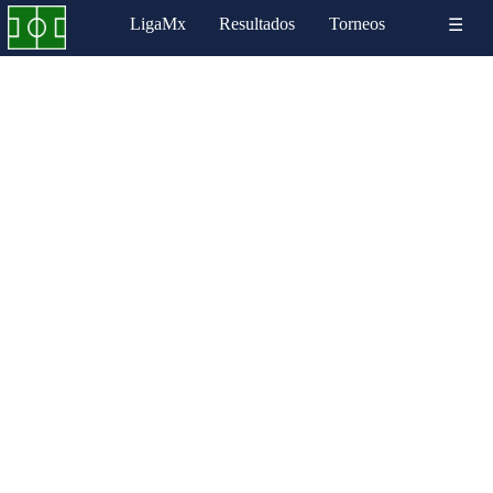
LigaMx
Resultados
Torneos
☰