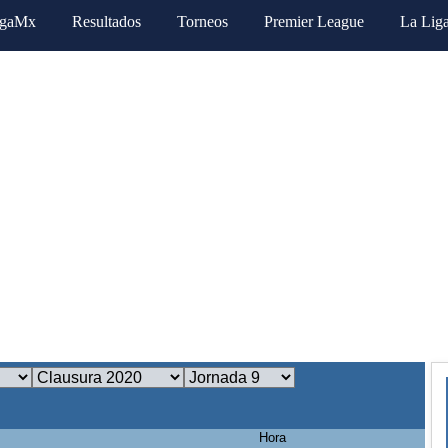
igaMx
Resultados
Torneos
Premier League
La Lig
Hora