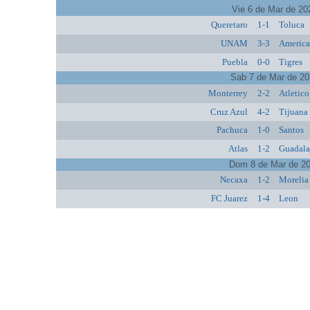
Vie 6 de Mar de 20
Queretaro
1-1
Toluca
UNAM
3-3
Americ
Puebla
0-0
Tigres
Sab 7 de Mar de 2
Monterrey
2-2
Atletic
Cruz Azul
4-2
Tijuana
Pachuca
1-0
Santos
Atlas
1-2
Guadala
Dom 8 de Mar de 2
Necaxa
1-2
Morelia
FC Juarez
1-4
Leon