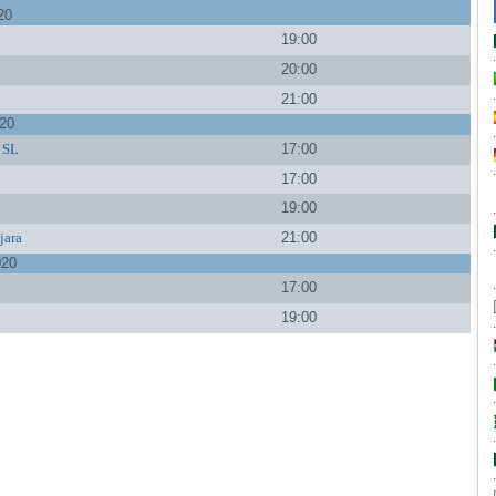
20
19:00
a
20:00
21:00
020
o SL
17:00
17:00
19:00
jara
21:00
020
17:00
19:00