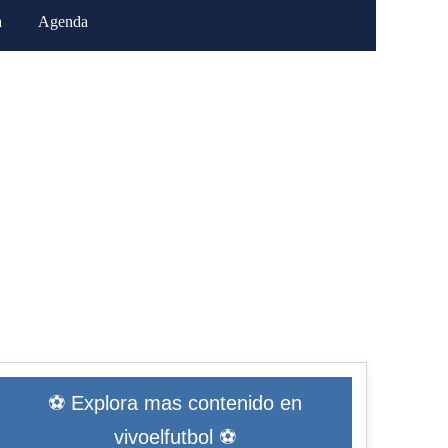
a
Agenda
⚽ Explora mas contenido en
vivoelfutbol ⚽