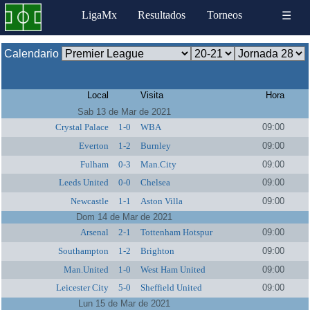
LigaMx
Resultados
Torneos
☰
Calendario
Local
Visita
Hora
Sab 13 de Mar de 2021
Crystal Palace
1-0
WBA
09:00
Everton
1-2
Burnley
09:00
Fulham
0-3
Man.City
09:00
Leeds United
0-0
Chelsea
09:00
Newcastle
1-1
Aston Villa
09:00
Dom 14 de Mar de 2021
Arsenal
2-1
Tottenham Hotspur
09:00
Southampton
1-2
Brighton
09:00
Man.United
1-0
West Ham United
09:00
Leicester City
5-0
Sheffield United
09:00
Lun 15 de Mar de 2021