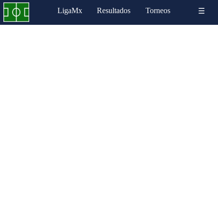
LigaMx
Resultados
Torneos
☰