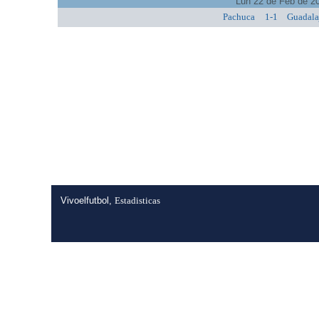
Lun 22 de Feb de 2
Pachuca
1-1
Guadala
Vivoelfutbol,
Estadisticas