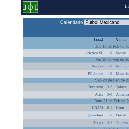
L
Calendario
Local
Visita
Jue 18 de Feb de 2
Atletico SL
1-0
Santos
Vie 19 de Feb de 2
Necaxa
1-1
Monterr
FC Juarez
1-0
Mazatla
Sab 20 de Feb de 2
Cruz Azul
3-2
Toluca
Atlas
3-0
Americ
Dom 21 de Feb de 2
UNAM
0-1
Leon
Queretaro
1-1
Puebla
Tigres
3-2
Tijuana