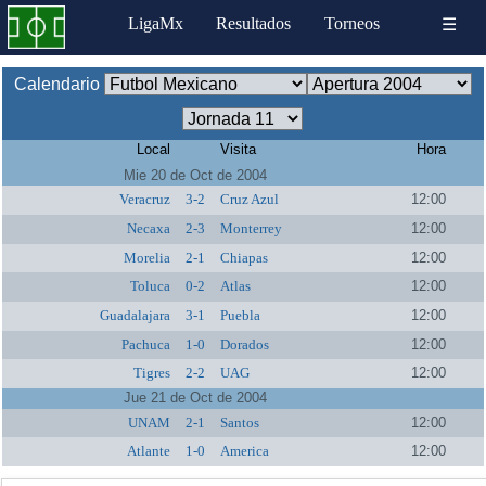
LigaMx
Resultados
Torneos
☰
Calendario
Local
Visita
Hora
Mie 20 de Oct de 2004
Veracruz
3-2
Cruz Azul
12:00
Necaxa
2-3
Monterrey
12:00
Morelia
2-1
Chiapas
12:00
Toluca
0-2
Atlas
12:00
Guadalajara
3-1
Puebla
12:00
Pachuca
1-0
Dorados
12:00
Tigres
2-2
UAG
12:00
Jue 21 de Oct de 2004
UNAM
2-1
Santos
12:00
Atlante
1-0
America
12:00