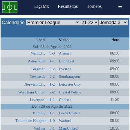
LigaMx
Resultados
Torneos
☰
Calendario
Local
Visita
Hora
Sab 28 de Ago de 2021
Man.City
5-0
Arsenal
06:30
Aston Villa
1-1
Brentford
09:00
Brighton
0-2
Everton
09:00
Newcastle
2-2
Southampton
09:00
Norwich City
1-2
Leicester City
09:00
West Ham United
2-2
Crystal Palace
09:00
Liverpool
1-1
Chelsea
11:30
Dom 29 de Ago de 2021
Burnley
1-1
Leeds United
08:00
Tottenham Hotspur
1-0
Watford
08:00
Wolves
0-1
Man.United
10:30