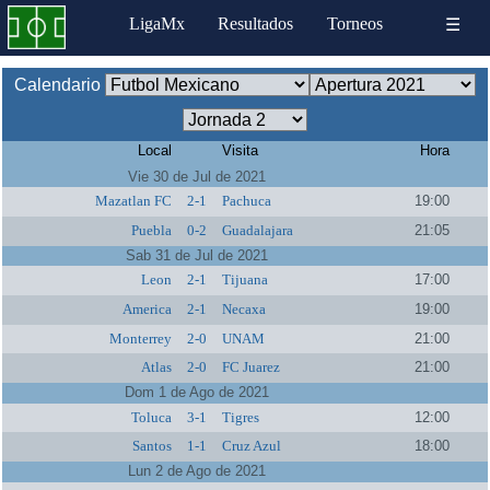
LigaMx
Resultados
Torneos
☰
Calendario
Local
Visita
Hora
Vie 30 de Jul de 2021
Mazatlan FC
2-1
Pachuca
19:00
Puebla
0-2
Guadalajara
21:05
Sab 31 de Jul de 2021
Leon
2-1
Tijuana
17:00
America
2-1
Necaxa
19:00
Monterrey
2-0
UNAM
21:00
Atlas
2-0
FC Juarez
21:00
Dom 1 de Ago de 2021
Toluca
3-1
Tigres
12:00
Santos
1-1
Cruz Azul
18:00
Lun 2 de Ago de 2021