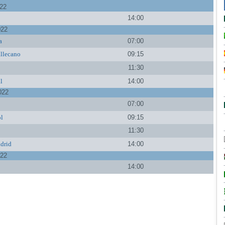
022
14:00
022
a
07:00
llecano
09:15
a
11:30
al
14:00
022
07:00
l
09:15
11:30
drid
14:00
022
14:00