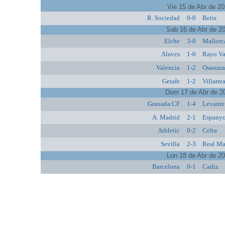
Vie 15 de Abr de 2
R. Sociedad
0-0
Betis
Sab 16 de Abr de 2
Elche
3-0
Mallorc
Alaves
1-0
Rayo Va
Valencia
1-2
Osasun
Getafe
1-2
Villarre
Dom 17 de Abr de 2
Granada CF
1-4
Levante
A. Madrid
2-1
Espanyo
Athletic
0-2
Celta
Sevilla
2-3
Real Ma
Lun 18 de Abr de 2
Barcelona
0-1
Cadiz