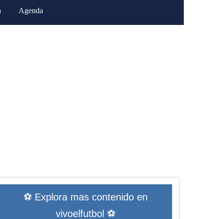
a
Agenda
⚽ Explora mas contenido en
vivoelfutbol ⚽