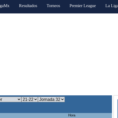
igaMx
Resultados
Torneos
Premier League
La Lig
Hora