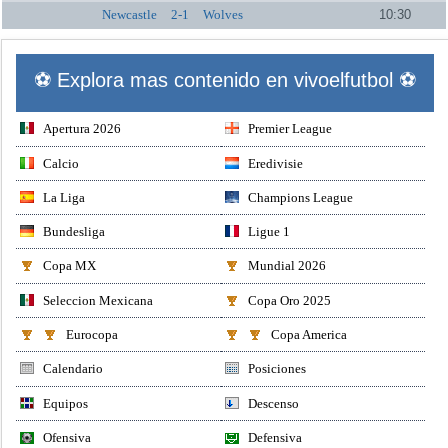
Newcastle
2-1
Wolves
10:30
⚽ Explora mas contenido en vivoelfutbol ⚽
Apertura 2026
Premier League
Calcio
Eredivisie
La Liga
Champions League
Bundesliga
Ligue 1
Copa MX
Mundial 2026
Seleccion Mexicana
Copa Oro 2025
Eurocopa
Copa America
Calendario
Posiciones
Equipos
Descenso
Ofensiva
Defensiva