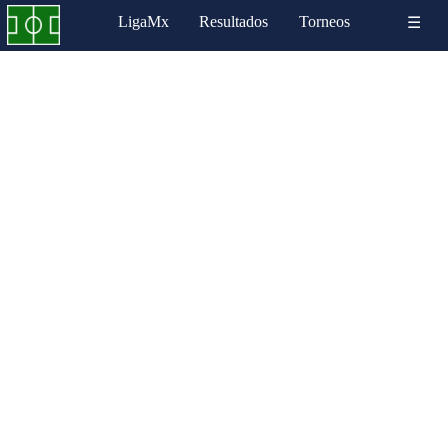
LigaMx
Resultados
Torneos
☰