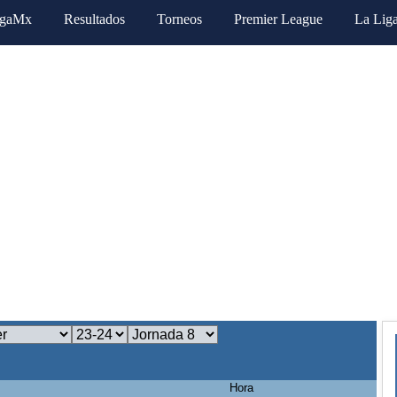
igaMx
Resultados
Torneos
Premier League
La Lig
Hora