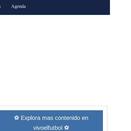
a
Agenda
⚽ Explora mas contenido en
vivoelfutbol ⚽