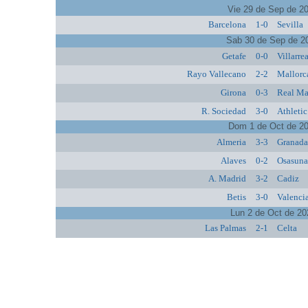
Vie 29 de Sep de 2
Barcelona
1-0
Sevilla
Sab 30 de Sep de 2
Getafe
0-0
Villarre
Rayo Vallecano
2-2
Mallorc
Girona
0-3
Real Ma
R. Sociedad
3-0
Athletic
Dom 1 de Oct de 2
Almeria
3-3
Granad
Alaves
0-2
Osasun
A. Madrid
3-2
Cadiz
Betis
3-0
Valenci
Lun 2 de Oct de 20
Las Palmas
2-1
Celta