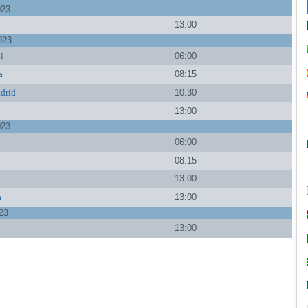
023
13:00
023
al
06:00
a
08:15
drid
10:30
13:00
023
a
06:00
a
08:15
13:00
a
13:00
23
13:00