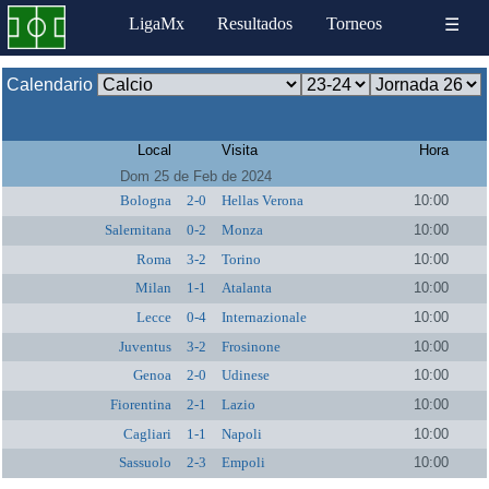
LigaMx
Resultados
Torneos
☰
Calendario
Local
Visita
Hora
Dom 25 de Feb de 2024
Bologna
2-0
Hellas Verona
10:00
Salernitana
0-2
Monza
10:00
Roma
3-2
Torino
10:00
Milan
1-1
Atalanta
10:00
Lecce
0-4
Internazionale
10:00
Juventus
3-2
Frosinone
10:00
Genoa
2-0
Udinese
10:00
Fiorentina
2-1
Lazio
10:00
Cagliari
1-1
Napoli
10:00
Sassuolo
2-3
Empoli
10:00