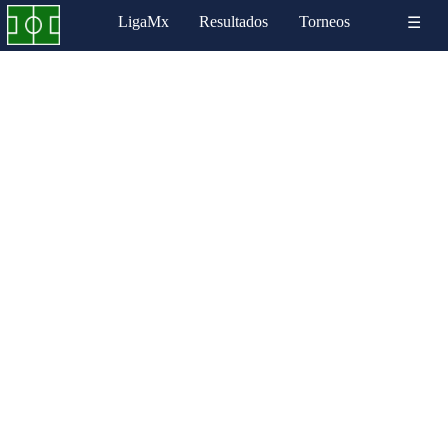
LigaMx
Resultados
Torneos
☰