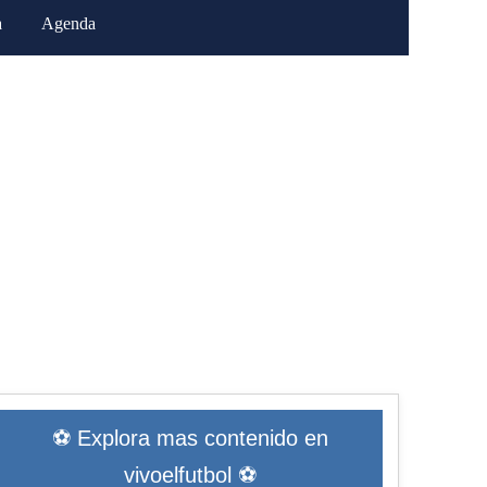
a
Agenda
⚽ Explora mas contenido en
vivoelfutbol ⚽