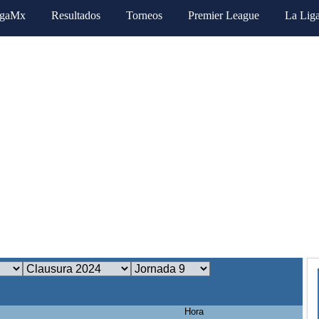
igaMx
Resultados
Torneos
Premier League
La Lig
Hora