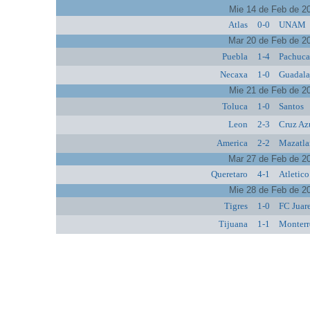
Mie 14 de Feb de 2
Atlas
0-0
UNAM
Mar 20 de Feb de 2
Puebla
1-4
Pachuc
Necaxa
1-0
Guadala
Mie 21 de Feb de 2
Toluca
1-0
Santos
Leon
2-3
Cruz Az
America
2-2
Mazatla
Mar 27 de Feb de 2
Queretaro
4-1
Atletic
Mie 28 de Feb de 2
Tigres
1-0
FC Juar
Tijuana
1-1
Monterr