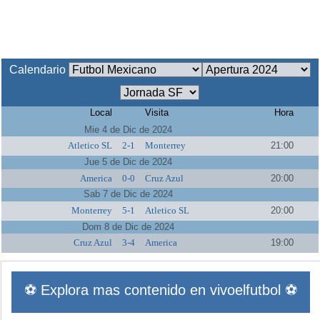
Calendario
Local
Visita
Hora
Mie 4 de Dic de 2024
Atletico SL
2-1
Monterrey
21:00
Jue 5 de Dic de 2024
America
0-0
Cruz Azul
20:00
Sab 7 de Dic de 2024
Monterrey
5-1
Atletico SL
20:00
Dom 8 de Dic de 2024
Cruz Azul
3-4
America
19:00
⚽ Explora mas contenido en vivoelfutbol ⚽