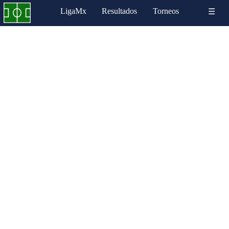
LigaMx
Resultados
Torneos
☰