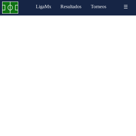
LigaMx
Resultados
Torneos
☰