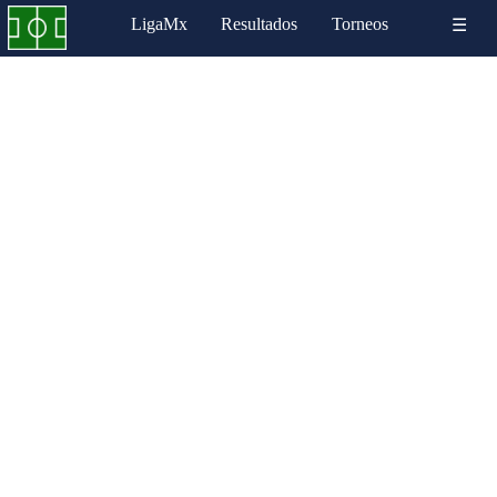
LigaMx
Resultados
Torneos
☰