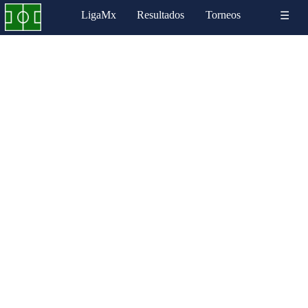
LigaMx
Resultados
Torneos
☰