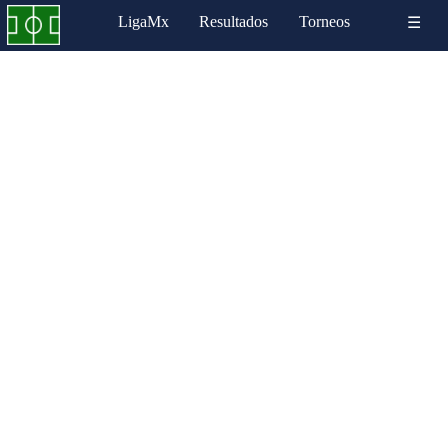
LigaMx
Resultados
Torneos
☰