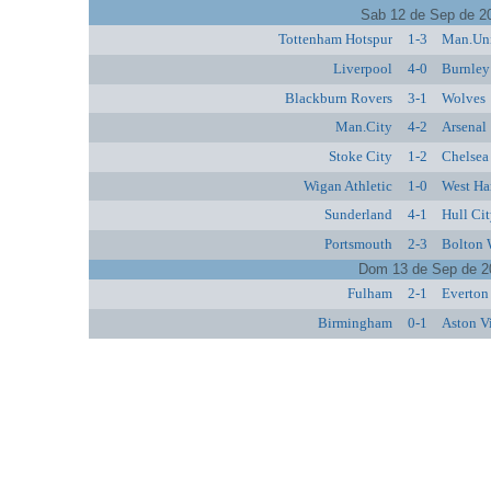
Sab 12 de Sep de 2
Tottenham Hotspur
1-3
Man.Un
Liverpool
4-0
Burnley
Blackburn Rovers
3-1
Wolves
Man.City
4-2
Arsenal
Stoke City
1-2
Chelsea
Wigan Athletic
1-0
West Ha
Sunderland
4-1
Hull Ci
Portsmouth
2-3
Bolton 
Dom 13 de Sep de 2
Fulham
2-1
Everton
Birmingham
0-1
Aston Vi