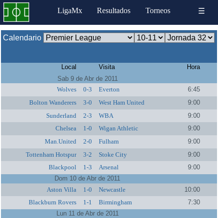
LigaMx
Resultados
Torneos
☰
Calendario
Local
Visita
Hora
Sab 9 de Abr de 2011
Wolves
0-3
Everton
6:45
Bolton Wanderers
3-0
West Ham United
9:00
Sunderland
2-3
WBA
9:00
Chelsea
1-0
Wigan Athletic
9:00
Man.United
2-0
Fulham
9:00
Tottenham Hotspur
3-2
Stoke City
9:00
Blackpool
1-3
Arsenal
9:00
Dom 10 de Abr de 2011
Aston Villa
1-0
Newcastle
10:00
Blackburn Rovers
1-1
Birmingham
7:30
Lun 11 de Abr de 2011