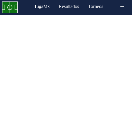
LigaMx
Resultados
Torneos
☰