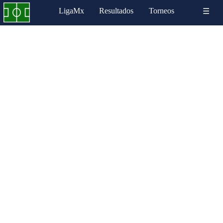
LigaMx
Resultados
Torneos
☰